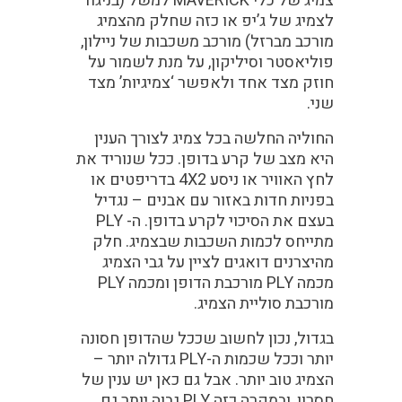
צמיג של כלי MAVERICK למשל (בניגוד
לצמיג של ג’יפ או כזה שחלק מהצמיג
מורכב מברזל) מורכב משכבות של ניילון,
פוליאסטר וסיליקון, על מנת לשמור על
חוזק מצד אחד ולאפשר ‘צמיגיות’ מצד
שני.
החוליה החלשה בכל צמיג לצורך הענין
היא מצב של קרע בדופן. ככל שנוריד את
לחץ האוויר או ניסע 4X2 בדריפטים או
בפניות חדות באזור עם אבנים – נגדיל
בעצם את הסיכוי לקרע בדופן. ה- PLY
מתייחס לכמות השכבות שבצמיג. חלק
מהיצרנים דואגים לציין על גבי הצמיג
מכמה PLY מורכבת הדופן ומכמה PLY
מורכבת סוליית הצמיג.
בגדול, נכון לחשוב שככל שהדופן חסונה
יותר וככל שכמות ה-PLY גדולה יותר –
הצמיג טוב יותר. אבל גם כאן יש ענין של
חסרון, ובמקרה כזה PLY גבוה יותר גם