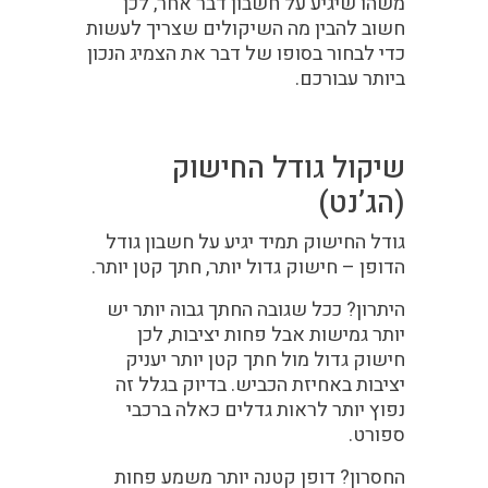
משהו שיגיע על חשבון דבר אחר, לכן
חשוב להבין מה השיקולים שצריך לעשות
כדי לבחור בסופו של דבר את הצמיג הנכון
ביותר עבורכם.
שיקול גודל החישוק
(הג’נט)
גודל החישוק תמיד יגיע על חשבון גודל
הדופן – חישוק גדול יותר, חתך קטן יותר.
היתרון? ככל שגובה החתך גבוה יותר יש
יותר גמישות אבל פחות יציבות, לכן
חישוק גדול מול חתך קטן יותר יעניק
יציבות באחיזת הכביש. בדיוק בגלל זה
נפוץ יותר לראות גדלים כאלה ברכבי
ספורט.
החסרון? דופן קטנה יותר משמע פחות