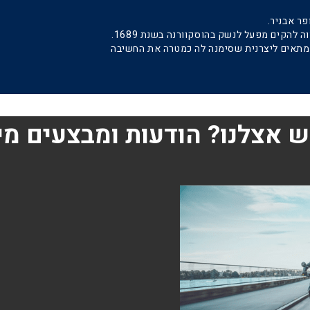
המלך השבדי קארל ה-11 כנראה ידע מה הוא עושה, כשציווה להקים מפעל לנשק בהוסקוורנה בשנת 1689.
– מתאים ליצרנית שסימנה לה כמטרה את החשיבה
 אצלנו? הודעות ומבצעים מי