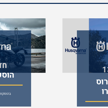
חד
1
הוסק
וס
וסווא
ו