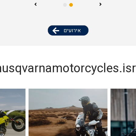
ס להדרכה
אירועים
usqvarnamotorcycles.isr
דיוק כמו ש-"לגלוש" ברשת 