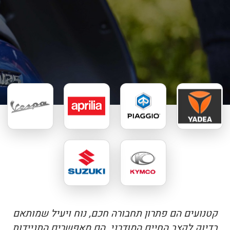
קטנועים הם פתרון תחבורה חכם, נוח ויעיל שמותאם
בדיוק לקצב החיים המודרני. הם מאפשרים התניידות