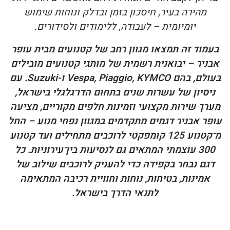
מהירה בעיר, חיסכון בזמן ובדלק ונוחות שימוש
יומיומית – לעבודה, ללימודים ולסידורים.
בעמוד זה תמצאו מגוון רחב של
קטנועים
מבית עופר
אבניר – יבואנית רשמית של מותגי קטנועים מובילים
בעולם, בהם
Vespa, Piaggio, KYMCO ו-Suzuki
. עם
ניסיון של עשרות שנים בתחום הדו־גלגלי בישראל,
מערך שירות מקצועי וזמינות חלפים מקוריים, מציעה
עופר אבניר דגמים מתקדמים במגוון נפחי מנוע – החל
מ־
קטנוע 125
קומפקטי לרוכבים מתחילים ועד
קטנוע
300
עוצמתי המתאים גם לנסיעות בין־עירוניות. כל
דגם נבחר בקפידה כדי להעניק לרוכבים שילוב של
אמינות, בטיחות, נוחות וחוויית רכיבה המתאימה
לתנאי הדרך בישראל.