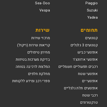
Sea-Doo
Piaggio
Vespa
Suzuki
Yadea
תחומים
שירות
קטנועים
מרכזי שירות
קטנועים 3 גלגלים
קריאות שירות (ריקול)
אופנועי כביש
מחירון טיפולים
אופנועי אדוונצ’ר
בדיקת מערכות בטיחות
רכבים תפעוליים חשמליים
המלצות לרכיבה בטוחה
אופנועי שטח
מחלקת חלפים
אופנועי ים
ספרי רכב ומידע ללקוחות
אופנועים תלת גלגליים
רכבי שטח
טרקטורונים