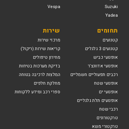
Vespa
Suzuki
Yadea
תחומים
שירות
קטנועים
מרכזי שירות
קטנועים 3 גלגלים
קריאות שירות (ריקול)
אופנועי כביש
מחירון טיפולים
אופנועי אדוונצ’ר
בדיקת מערכות בטיחות
רכבים תפעוליים חשמליים
המלצות לרכיבה בטוחה
אופנועי שטח
מחלקת חלפים
אופנועי ים
ספרי רכב ומידע ללקוחות
אופנועים תלת גלגליים
רכבי שטח
טרקטורונים
טרקטורי משא