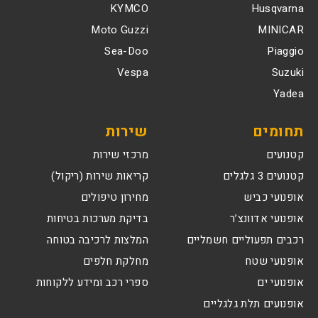
KYMCO
Husqvarna
Moto Guzzi
MINICAR
Sea-Doo
Piaggio
Vespa
Suzuki
Yadea
תחומים
שירות
קטנועים
מרכזי שירות
קטנועים 3 גלגלים
קריאות שירות (ריקול)
אופנועי כביש
מחירון טיפולים
אופנועי אדוונצ’ר
בדיקת מערכות בטיחות
רכבים תפעוליים חשמליים
המלצות לרכיבה בטוחה
אופנועי שטח
מחלקת חלפים
אופנועי ים
ספרי רכב ומידע ללקוחות
אופנועים תלת גלגליים