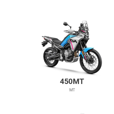
450MT
MT