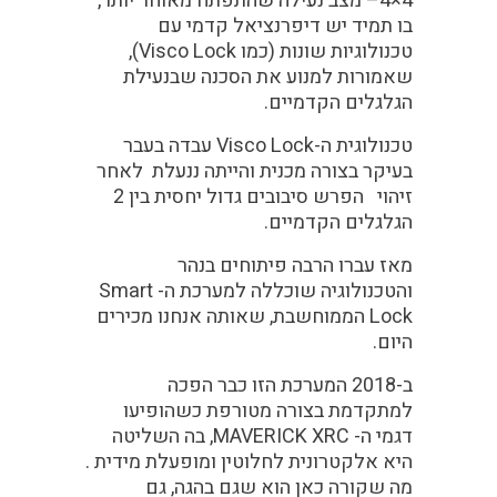
4×4
– מצב נעילה שהתפתח מאוחר יותר,
בו תמיד יש דיפרנציאל קדמי עם
טכנולוגיות שונות (כמו Visco Lock),
שאמורות למנוע את הסכנה שבנעילת
הגלגלים הקדמיים.
טכנולוגית ה-
Visco Lock
עבדה בעבר
בעיקר בצורה מכנית והייתה ננעלת לאחר
זיהוי הפרש סיבובים גדול יחסית בין 2
הגלגלים הקדמיים.
מאז עברו הרבה פיתוחים בנהר
והטכנולוגיה שוכללה
למערכת ה-
Smart
Lock
הממוחשבת, שאותה אנחנו מכירים
היום.
ב-2018 המערכת הזו כבר הפכה
למתקדמת בצורה מטורפת כשהופיעו
דגמי ה- MAVERICK XRC, בה השליטה
היא
אלקטרונית
לחלוטין ומופעלת מידית .
מה שקורה כאן הוא שגם בהגה, גם