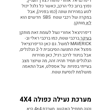
דיפרנציאל אחורי פתוח
לצורך העניין,
נפוץ ברוב כלי הרכב, כאשר כל גלגל יכול
לנוע במהירות שונה (כמו בפניה), אבל
במקרה של רכבי שטח SBS חדשים הוא
לא
מותקן.
דיפרניצאל אחורי נעול
לעומת זאת מותקן
בעיקר
ברכבי שטח, כמו ברכבי ראלי וב-
MAVERICK למשל. גם כאן הדיפרנציאל
מפצל את התנועה הסיבובית ל-2 הגלגלים,
אבל בניגוד לרכב רגיל, כאן מהירות
הגלגלים תמיד תהיה זהה, מה שיוצר מצב
בעייתי בפניות על אספלט, אבל התאמה
מושלמת לנסיעת שטח.
מערכת נעילה כפולה
4X4
והנה מתחיל האקשן. מערכת 4×4 היא