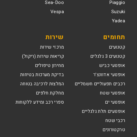
Sea-Doo
Piaggio
Vespa
Suzuki
Yadea
תחומים
שירות
קטנועים
מרכזי שירות
קטנועים 3 גלגלים
קריאות שירות (ריקול)
אופנועי כביש
מחירון טיפולים
אופנועי אדוונצ’ר
בדיקת מערכות בטיחות
רכבים תפעוליים חשמליים
המלצות לרכיבה בטוחה
אופנועי שטח
מחלקת חלפים
אופנועי ים
ספרי רכב ומידע ללקוחות
אופנועים תלת גלגליים
רכבי שטח
טרקטורונים