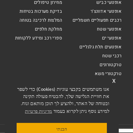
אופנועי כביש
מחירון טיפולים
אופנועי אדוונצ’ר
בדיקת מערכות בטיחות
רכבים תפעוליים חשמליים
המלצות לרכיבה בטוחה
אופנועי שטח
מחלקת חלפים
אופנועי ים
ספרי רכב ומידע ללקוחות
אופנועים תלת גלגליים
רכבי שטח
טרקטורונים
טרקטורי משא
x
אנו משתמשים בקבצי עוגיות (Cookies) כדי לשפר
את חוויית הגלישה שלך, להבטיח פעולה תקינה
ובטוחה של האתר, ולהציע לך תוכן מותאם ונוח.
למידע נוסף ניתן לקרוא בעמוד
מדיניות פרטיות
הבנתי
תקנון האתר
תקנון מבצעים דו גלגלי
מדיניות פרטיות