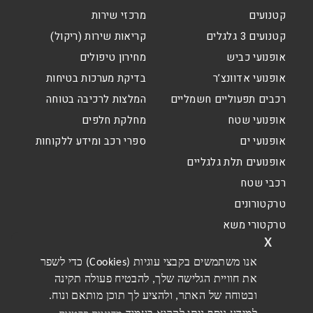
קטנועים
מרכזי שירות
קטנועים 3 גלגלים
קריאות שירות (ריקול)
אופנועי כביש
מחירון טיפולים
אופנועי אדוונצ’ר
בדיקת מערכות בטיחות
רכבים תפעוליים חשמליים
המלצות לרכיבה בטוחה
אופנועי שטח
מחלקת חלפים
אופנועי ים
ספרי רכב ומידע ללקוחות
אופנועים תלת גלגליים
רכבי שטח
טרקטורונים
טרקטורי משא
x
אנו משתמשים בקבצי עוגיות (Cookies) כדי לשפר
את חוויית הגלישה שלך, להבטיח פעולה תקינה
ובטוחה של האתר, ולהציע לך תוכן מותאם ונוח.