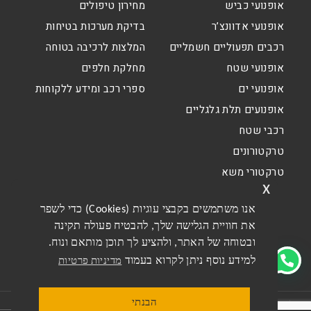
אופנועי כביש
מחירון טיפולים
אופנועי אדוונצ’ר
בדיקת מערכות בטיחות
רכבים תפעוליים חשמליים
המלצות לרכיבה בטוחה
אופנועי שטח
מחלקת חלפים
אופנועי ים
ספרי רכב ומידע ללקוחות
אופנועים תלת גלגליים
רכבי שטח
טרקטורונים
טרקטורי משא
x
אנו משתמשים בקבצי עוגיות (Cookies) כדי לשפר
את חוויית הגלישה שלך, להבטיח פעולה תקינה
ובטוחה של האתר, ולהציע לך תוכן מותאם ונוח.
למידע נוסף ניתן לקרוא בעמוד
מדיניות פרטיות
הבנתי
תקנון האתר
תקנון מבצעים דו גלגלי
מדיניות פרטיות