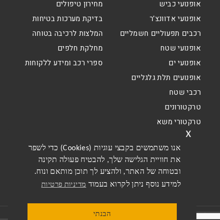
אופנועי כביש
מחירון טיפולים
אופנועי אדוונצ’ר
בדיקת מערכות בטיחות
רכבים תפעוליים חשמליים
המלצות לרכיבה בטוחה
אופנועי שטח
מחלקת חלפים
אופנועי ים
ספרי רכב ומידע ללקוחות
אופנועים תלת גלגליים
רכבי שטח
טרקטורונים
טרקטורי משא
x
אנו משתמשים בקבצי עוגיות (Cookies) כדי לשפר
את חוויית הגלישה שלך, להבטיח פעולה תקינה
ובטוחה של האתר, ולהציע לך תוכן מותאם ונוח.
למידע נוסף ניתן לקרוא בעמוד
מדיניות פרטיות
הבנתי
תקנון האתר
תקנון מבצעים דו גלגלי
מדיניות פרטיות