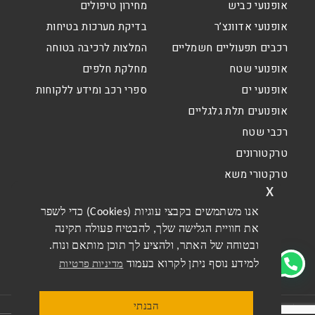
אופנועי כביש
מחירון טיפולים
אופנועי אדוונצ’ר
בדיקת מערכות בטיחות
רכבים תפעוליים חשמליים
המלצות לרכיבה בטוחה
אופנועי שטח
מחלקת חלפים
אופנועי ים
ספרי רכב ומידע ללקוחות
אופנועים תלת גלגליים
רכבי שטח
טרקטורונים
טרקטורי משא
x
אנו משתמשים בקבצי עוגיות (Cookies) כדי לשפר
את חוויית הגלישה שלך, להבטיח פעולה תקינה
ובטוחה של האתר, ולהציע לך תוכן מותאם ונוח.
למידע נוסף ניתן לקרוא בעמוד
מדיניות פרטיות
הבנתי
תקנון האתר
תקנון מבצעים דו גלגלי
מדיניות פרטיות