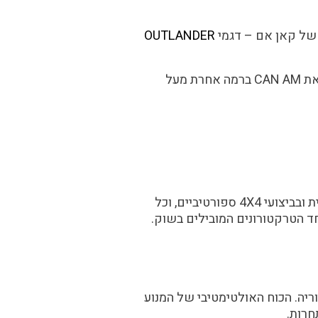
 של קאן אם – דגמי
OUTLANDER
קבלו 5 יתרונות ברורים של טרקטורוני OUTLANDER החדשים למול המתחרים, שממשיכים להציב את CAN AM ברמה אחרת מעל
דגמי אאוטלנדר (OUTLANDER) מציעים חווית רכיבה מושלמת, בכל תוואי שטח, בעבירות אופטימלית ובביצועי 4X4 ספורטיביים, וכל
חד הטרקטורונים המובילים בשוק.
 עם 91 כ”ס(!) ובנפח של 1000 סמ”ק, החזק בקטגוריה. הכוח האולטימטיבי של המנוע
חרות.