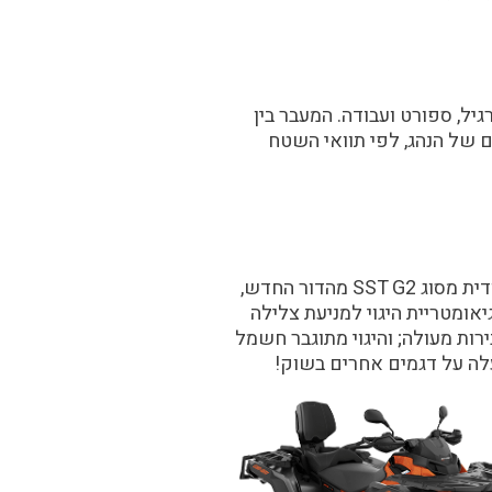
 שונים – רגיל, ספורט ועבודה. המעבר בין
 של הנהג, לפי תוואי השטח
דגמי ה-OUTLANDER מגיעים עם מגוון מאפיינים ששמים אותם בראש: למשל, שלדה מצויינת וייחודית מסוג SST G2 מהדור החדש,
דמי מסוג זרוע A כפולה מאלומיניום עם גיאומטריית היגוי למניעת צלילה
קצועיים, קדמיים ואחוריים מסוג FOX, שמאפשרים עבירות מעולה; והיגוי מתוגבר חשמל
לה על דגמים אחרים בשוק!