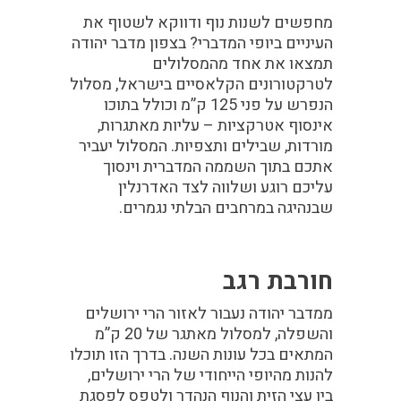
מחפשים לשנות נוף ודווקא לשטוף את
העיניים ביופי המדברי? בצפון מדבר יהודה
תמצאו את אחד מהמסלולים
לטרקטורונים הקלאסיים בישראל, מסלול
הנפרש על פני 125 ק”מ וכולל בתוכו
אינסוף אטרקציות – עליות מאתגרות,
מורדות, שבילים ותצפיות. המסלול יעביר
אתכם בתוך השממה המדברית וינסוך
עליכם רוגע ושלווה לצד האדרנלין
שבנהיגה במרחבים הבלתי נגמרים.
חורבת רגב
ממדבר יהודה נעבור לאזור הרי ירושלים
והשפלה, למסלול מאתגר של 20 ק”מ
המתאים בכל עונות השנה. בדרך הזו תוכלו
להנות מהיופי הייחודי של הרי ירושלים,
בין עצי הזית והנוף הנהדר ולטפס לפסגת