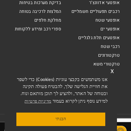
אופנועי אדוונצ’ר
בדיקת מערכות בטיחות
רכבים תפעוליים חשמליים
המלצות לרכיבה בטוחה
אופנועי שטח
מחלקת חלפים
אופנועי ים
ספרי רכב ומידע ללקוחות
אופנועים תלת גלגליים
רכבי שטח
טרקטורונים
טרקטורי משא
x
אנו משתמשים בקבצי עוגיות (Cookies) כדי לשפר
את חוויית הגלישה שלך, להבטיח פעולה תקינה
ובטוחה של האתר, ולהציע לך תוכן מותאם ונוח.
למידע נוסף ניתן לקרוא בעמוד
מדיניות פרטיות
הבנתי
תקנון האתר
תקנון מבצעים דו גלגלי
מדיניות פרטיות
הסדרי נגישות