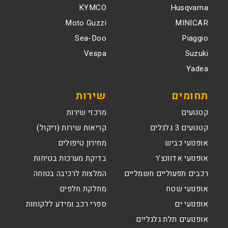
KYMCO
Husqvarna
Moto Guzzi
MINICAR
Sea-Doo
Piaggio
Vespa
Suzuki
Yadea
תחומים
שירות
קטנועים
מרכזי שירות
קטנועים 3 גלגלים
קריאות שירות (ריקול)
אופנועי כביש
מחירון טיפולים
אופנועי אדוונצ’ר
בדיקת מערכות בטיחות
רכבים תפעוליים חשמליים
המלצות לרכיבה בטוחה
אופנועי שטח
מחלקת חלפים
אופנועי ים
ספרי רכב ומידע ללקוחות
אופנועים תלת גלגליים