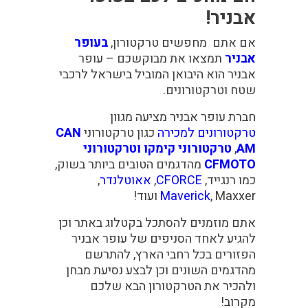
אבניר!
אם אתם מחפשים טרקטורון,
בעופר
אבניר
תמצאו את מבוקשכם – עופר
אבניר הוא היבואן המוביל בישראל לרכבי
שטח וטרקטורונים.
חברת עופר אבניר מציעה מגוון
טרקטורונים למכירה
כגון טרקטורוני
CAN
AM
,
טרקטורוני קימקו
וטרקטורוני
CFMOTO
מהדגמים הטובים ביותר בשוק,
כמו
רנגייד
,
CFORCE
,
אאוטלנדר
,
Maxxer
,
Maverick
ועוד!
אתם מוזמנים להסתכל בקטלוג באתר וכן
להגיע לאחד הסניפים של עופר אבניר
הפזורים בכל רחבי הארץ, להתרשם
מהדגמים השונים וכן לבצע נסיעת מבחן
ולהכיר את הטרקטורון הבא שלכם
מקרוב!