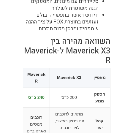
סליידרים עם מיגונים, המספקים
הגנה משופרת לשלדה
חידוש ראשון בתעשייה!
בולם
זעזועים בתוצרת FOX על ציר ההגה
שמפחית ומרסן מכות חוזרות.
השוואה מהירה בין
Maverick X3 ל-Maverick
R
Maverick
מאפיין
Maverick X3
R
הספק
200 כ״ס
240 כ״ס
מנוע
מתאים לרוכבים
רוכבים
קהל
עם ניסיון ראשוני,
מנוסים
יעד
לצד רוכבים
ואגרסיביים