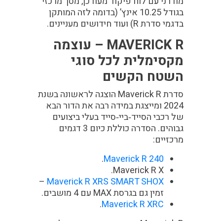
מודרני עם לוח פיקוד מעודכן, מסך מרכזי
בגודל 10.25 אינץ’ (בדומה לזה המותקן
בדגמי סדרת R) ועוד חידושים מעניינים.
MAVERICK R
– עוצמה
מקסימלית לכל סוגי
השטח הקשים
סדרת Maverick R הוצגה לראשונה בשנת
2024 ומייצגת במידה רבה את הדור הבא
של רכבי הסייד‑ביי‑סייד בעלי ביצועים
גבוהים. הסדרה כוללת כיום 3 דגמים
מרכזיים:
.
Maverick R 240
Maverick R X.
–
Maverick R XRS SMART SHOX
זמין גם בגרסת MAX עם 4 מושבים.
.
Maverick R XRC