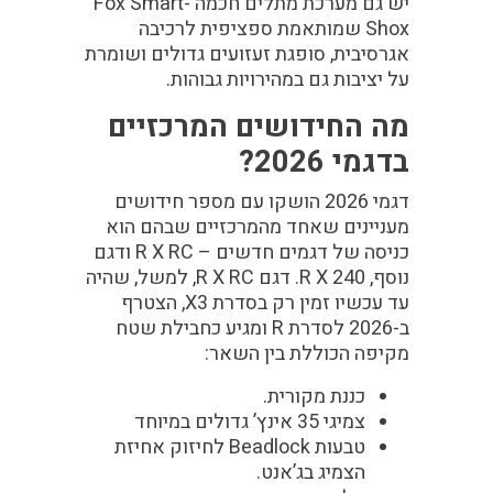
יש גם מערכת מתלים חכמה Fox Smart-
Shox שמותאמת ספציפית לרכיבה
אגרסיבית, סופגת זעזועים גדולים ושומרת
על יציבות גם במהירויות גבוהות.
מה החידושים המרכזיים
בדגמי 2026?
דגמי 2026 הושקו עם מספר חידושים
מעניינים שאחד מהמרכזיים שבהם הוא
כניסה של דגמים חדשים – R X RC ודגם
נוסף, R X 240. דגם R X RC, למשל, שהיה
עד עכשיו זמין רק בסדרת X3, הצטרף
ב-2026 לסדרת R ומגיע כחבילת שטח
מקיפה הכוללת בין השאר:
כננת מקורית.
צמיגי 35 אינץ’ גדולים במיוחד
טבעות Beadlock לחיזוק אחיזת
הצמיג בג’אנט.