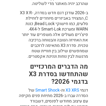
שהרכב יהיה מאתגר מדי לשליטה.
ב-2026 עודכן דגם חדש בסדרה, X3 X R-
C, המצויד באביזרים מיוחדים לזחילת
סלעים, כמו חישוקי Bead Lock, כננת
WARN ומערכת Smart-Lok ל-4X4.
פיצ’רים מעולים אלה משפרים עוד יותר
את האחיזה הטובה והבטוחה ברכיבה
טכנית. סדרת X3 מתאימה לרוכבים
שמחפשים שילוב בין חוויית שטח
מרגשת לבין נוחות ונהיגת אקסטרים.
מה הדברים המרכזיים
שהתחדשו בסדרת
X3
בדגמי 2026?
דגמי
X3 XRS
וה-
Smart Shock
של
הסדרה עברו ב-2026 מתיחת פנים מקיפה
עם עיצוב מחודש לפנסים, דשבורד