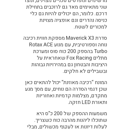
מרשימים ומפרטים טכניים מצוינים, ומצד
שני מתאימים מאד גם לרוכבים בתחילת
דרכם. כלומר, הם יכולים להיות גם כלי
כניסה נהדרים וגם אופציה מצוינת
למכורים לשטח.
סדרת Maverick X3 מספקת חווית רכיבה
נוחה וספורטיבית, עם מנוע Rotax ACE
Turbo בהספק 200 כוח סוס ומערכת
מתלים Fox Racing שאחראית על
היציבות והבטחון גם במהירויות גבוהות
ובשבילים לא חלקים.
המונח “רכיבה מאוזנת” יכול להתאים כאן
שכן דגמי הסדרה הם נוחים, עם מסך מגע
מתקדם, מצלמות קדמיות ואחוריות
ותאורת LED חזקה.
משמעות ההספק של 200 כ”ס היא
שתוכלו ליהנות מהרבה כוח כשצריך.
לעלות דיונות או לעקוף מכשולים, מבלי