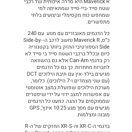
Maverick R היא סדרה איכותית של רכבי
שטח סייד-ביי-סייד שמתאימה למי
שמחפש כוח מקסימלי וביצועים בלתי
מתפשרים.
כל הדגמים מאובזרים עם מנוע עם 240
כ״ס, Maverick R נחשב לרכב ה-Side-by-
Side הספורטיבי החזק ביותר בקטגוריה
כיום ובכלל ברכבי השטח סייד בי סייד לא
רק בדגמי Can-Am אלא גם בהשוואה
לחברות מתחרות. כך גם כל הדגמים
מגיעים בילד-אין עם תיבת הילוכים DCT
(עם שני מצמדים ו-7 הילוכים). כלומר,
מערכת הילוכים שפועלת במצב אוטומטי
עם אפשרות למצב ידני על ידי שיפטרים
שממוקמים על ההגה. כמעט כל הדגמים
מגיעים עם מסך מגע 10.25 אינץ’, GPS
מובנה ומצלמות.
בדגמי ה-XR-C וה-XR-S החזקים של ה-R