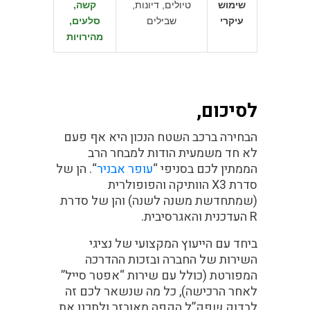
שימוש
טיולים, דיונות,
קשה,
עיקרי
שבילים
סלעים,
מהירויות
לסיכום,
הבחירה ברכב השטח הנכון היא אף פעם
לא חד משמעית הודות למבחר הרב
הממתין לכם בסניפי “
עופר אבניר
“. הן של
סדרת X3 הוותיקה והפופולרית
(שמתחדשת משנה לשנה) והן של סדרת
R העדכנית והאגרסיבית.
ביחד עם הייעוץ המקצועי של נציגי
השירות של החברה ובזכות ההדרכה
המפורטת (כולל עם שירות “אפטר סייל”
לאחר הרכישה), כל מה שנשאר לכם זה
לבדוק שפק”ל הקפה מאובזר ולתכנן את