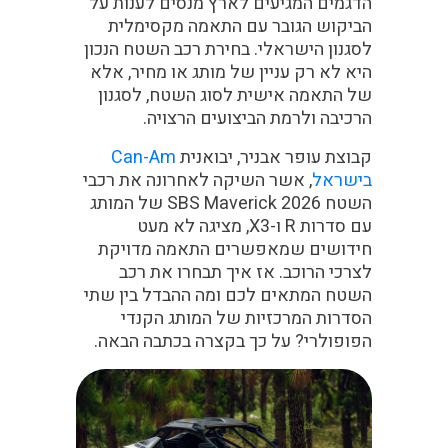
הדגמים המגיעים לארץ מנסים לענות על
הביקוש הגובר עם התאמה מקסימלית
לסגנון הישראלי. בחירת רכב השטח הנכון
היא לא רק עניין של מותג או מחיר, אלא
של התאמה אישית לסוג השטח, לסגנון
הרכיבה ולרמת הביצועים הרצויה.
קבוצת עופר אבניר, יבואנית
Can-Am
בישראל
, אשר השיקה לאחרונה את רכבי
השטח SBS Maverick 2026 של המותג
עם סדרות R ו-X3, מציגה לא מעט
חידושים שמאפשרים התאמה מדויקת
לצרכי הרוכב. אז איך תבחרו את רכב
השטח המתאים לכם ומה ההבדל בין שתי
הסדרות המרכזיות של המותג הקנדי
הפופולרי? על כך בקצרה בכתבה הבאה.