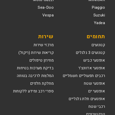
Sea-Doo
Piaggio
Vespa
Suzuki
Yadea
תחומים
שירות
קטנועים
מרכזי שירות
קטנועים 3 גלגלים
קריאות שירות (ריקול)
אופנועי כביש
מחירון טיפולים
אופנועי אדוונצ’ר
בדיקת מערכות בטיחות
רכבים תפעוליים חשמליים
המלצות לרכיבה בטוחה
אופנועי שטח
מחלקת חלפים
אופנועי ים
ספרי רכב ומידע ללקוחות
אופנועים תלת גלגליים
רכבי שטח
טרקטורונים