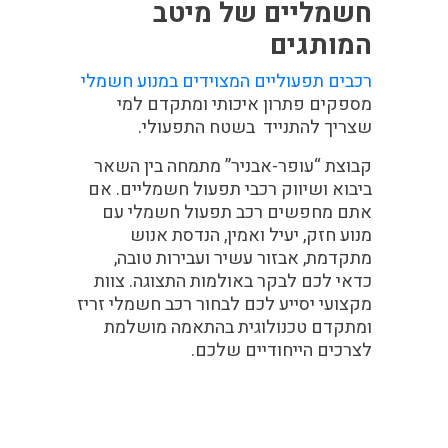
חשמליים של מיטב
המותגים
רכבים תפעוליים המצוידים במנוע חשמלי
מספקים פתרון איכותי ומתקדם למי
שצריך להתנייד בשטח התפעולי.
קבוצת “עופר-אבניר” מתמחה בין השאר
ביבוא ושיווק רכבי תפעול חשמליים. אם
אתם מחפשים רכב תפעול חשמלי עם
מנוע חזק, יעיל ואמין, הנדסת אנוש
מתקדמת, אבזור עשיר ועבירות טובה,
כדאי לכם לבקר באולמות התצוגה. צוות
מקצועי יסייע לכם לבחור רכב חשמלי זריז
ומתקדם טכנולוגית בהתאמה מושלמת
לצרכים הייחודיים שלכם.