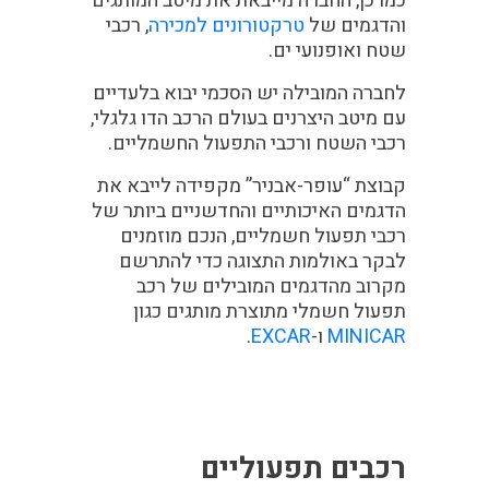
כמו כן, החברה מייבאת את מיטב המותגים
והדגמים של
טרקטורונים למכירה
, רכבי
שטח ואופנועי ים.
לחברה המובילה יש הסכמי יבוא בלעדיים
עם מיטב היצרנים בעולם הרכב הדו גלגלי,
רכבי השטח ורכבי התפעול החשמליים.
קבוצת “עופר-אבניר” מקפידה לייבא את
הדגמים האיכותיים והחדשניים ביותר של
רכבי תפעול חשמליים, הנכם מוזמנים
לבקר באולמות התצוגה כדי להתרשם
מקרוב מהדגמים המובילים של רכב
תפעול חשמלי מתוצרת מותגים כגון
MINICAR
ו-
EXCAR
.
רכבים תפעוליים