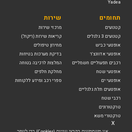
Yadea
תחומים
שירות
קטנועים
מרכזי שירות
קטנועים 3 גלגלים
קריאות שירות (ריקול)
אופנועי כביש
מחירון טיפולים
אופנועי אדוונצ’ר
בדיקת מערכות בטיחות
רכבים תפעוליים חשמליים
המלצות לרכיבה בטוחה
אופנועי שטח
מחלקת חלפים
אופנועי ים
ספרי רכב ומידע ללקוחות
אופנועים תלת גלגליים
רכבי שטח
טרקטורונים
טרקטורי משא
x
אנו משתמשים בקבצי עוגיות (Cookies) כדי לשפר