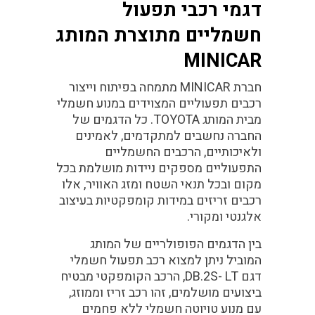
דגמי רכבי תפעול
חשמליים מתוצרת המותג
MINICAR
חברת MINICAR מתמחה בפיתוח וייצור
רכבים תפעוליים המצוידים במנוע חשמלי
מבית המותג TOYOTA. כל הדגמים של
החברה נחשבים למתקדמים, לאמינים
ולאיכותיים, הרכבים החשמליים
התפעוליים מספקים ניידות מושלמת בכל
מקום ובכל תנאי השטח ומזג האוויר, אלו
רכבים זריזים במידות קומפקטיות בעיצוב
אלגנטי ומקורי.
בין הדגמים הפופולריים של המותג
המוביל ניתן למצוא רכב תפעול חשמלי
דגם DB.2S- LT, הרכב הקומפקטי מבטיח
ביצועים מושלמים, זהו רכב זריז וממוזג,
עם מנוע טויוטה חשמלי ללא פחמים