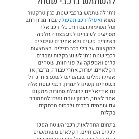
להשתמש ברכבי שטח?
ניתן להשתמש ברכבי שטח, כגון טרקטור
משא
ואפילו רכב תפעולי
, עבור מגוון רחב
של משימות ועבודות. כלי רכב אלה
מסייעים לעובדים לנוע בצורה חלקה
באזורים קשים ולא אחידים שיכולים
להקשות על כלי רכב רגילים. באמצעות
רכבי שטח ניתן לשנע בקלות עובדים,
כלים ואספקה ​​על פני חוות, שטחים
חקלאיים, יערות, אתרי עבודה, מדבר, או
אפילו נמלים שבהם יש לשנע ציוד גדול
בשטחים קשים לתמרון. רכבי שטח אלה
גם אידיאליים להובלת סחורות ממקום
אחד לאחר, מכיוון שהם נועדו להתמודד
עם עומסים כבדים ולכסות מרחקים
בקלות.
בתחום החקלאות, רכבי השטח הפכו
לכלים הכרחיים. חקלאים משתמשים