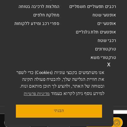
רכבים תפעוליים חשמליים
המלצות לרכיבה בטוחה
אופנועי שטח
מחלקת חלפים
אופנועי ים
ספרי רכב ומידע ללקוחות
אופנועים תלת גלגליים
רכבי שטח
טרקטורונים
טרקטורי משא
x
אנו משתמשים בקבצי עוגיות (Cookies) כדי לשפר
את חוויית הגלישה שלך, להבטיח פעולה תקינה
ובטוחה של האתר, ולהציע לך תוכן מותאם ונוח.
למידע נוסף ניתן לקרוא בעמוד
מדיניות פרטיות
הבנתי
תקנון האתר
תקנון מבצעים דו גלגלי
מדיניות פרטיות
הסדרי נגישות
נסיעת מבחן
חייג
בקרו