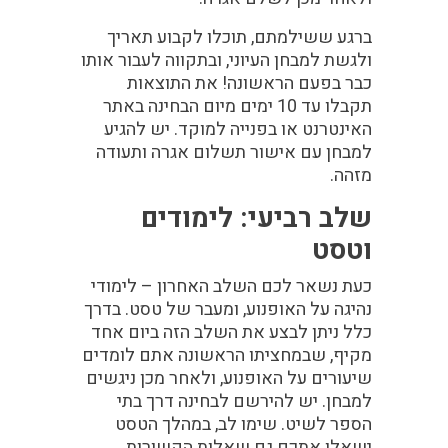
ברגע ששילמתם, תוכלו לקבוע תאריך
ולגשת למבחן העיוני, ובתקווה לעבור אותו
כבר בפעם הראשונה! את התוצאות
תקבלו עד 10 ימים מיום הבחינה באתר
האינטרנט או בפנייה למוקד. יש להגיע
למבחן עם אישור תשלום אגרה ותעודה
מזהה.
שלב רביעי: לימודים
וטסט
כעת נשאר לכם השלב האחרון – לימודי
נהיגה על האופנוע, ומעבר של טסט. בדרך
כלל ניתן לבצע את השלב הזה ביום אחד
מקיף, שבמחציתו הראשונה אתם לומדים
שיעורים על האופנוע, ולאחר מכן ניגשים
למבחן. יש להירשם לבחינה דרך בתי
הספר לשיט. שימו לב, במהלך הטסט
ישאלו אתכם גם שאלות הקשורות