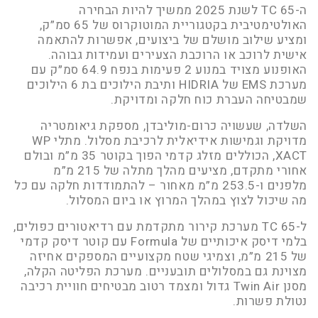
ה-TC 65 לשנת 2025 ממשיך להיות הבחירה
האולטימטיבית בקטגוריית המוטוקרוס של 65 סמ”ק,
ומציע שילוב מושלם של ביצועים, אפשרות להתאמה
אישית לרוכב או הרוכבת הצעירים ועמידות גבוהה.
האופנוע מצויד במנוע 2 פעימות בנפח 64.9 סמ״ק עם
מערכת EMS של HIDRIA ותיבת הילוכים בת 6 הילוכים
שמבטיחה העברת כוח חלקה ומדויקת.
השלדה, שעשויה כרום-מוליבדן, מספקת גיאומטריה
מדויקת וגמישות אידיאלית לרכיבת מסלול. מתלי WP
XACT, הכוללים מזלג קדמי הפוך בקוטר 35 מ”מ ובולם
אחורי מתקדם, מציעים מהלך מתלה של 215 מ”מ
מלפנים ו-253.5 מ”מ מאחור – להתמודדות חלקה עם כל
מה שיכול לצוץ במהלך המרוץ או ביום המסלול.
ל-TC 65 מערכת קירור מתקדמת עם רדיאטורים כפולים,
בלמי דיסק איכותיים של Formula עם קוטר דיסק קדמי
של 215 מ”מ, וצמיגי שטח מקצועיים המספקים אחיזה
מצוינת גם במסלולים תובעניים. מערכת הפליטה הקלה,
מסנן Twin Air גדול ומצמד רטוב מבטיחים חוויית רכיבה
נטולת פשרות.