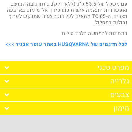
עם משקל של 53.5 ק”ג (ללא דלק), כוונון גובה המושב
ואפשרויות התאמה אישית כמו כידון אלומיניום בארבעה
מצבים, ה-TC 65 מתאים לכל רוכב צעיר שמבקש לפרוץ
גבולות במסלול.
התמונות להמחשה בלבד ט.ל.ח
לכל הדגמים של HUSQVARNA באתר עופר אבניר >>>
מפרט טכני
גלרייה
מנוע
צבעים
סוג
: חד צילינדר, 2 פעימות
מימון
הזנת דלק
: קרבורטור
נפח
: 64.90 סמ"ק