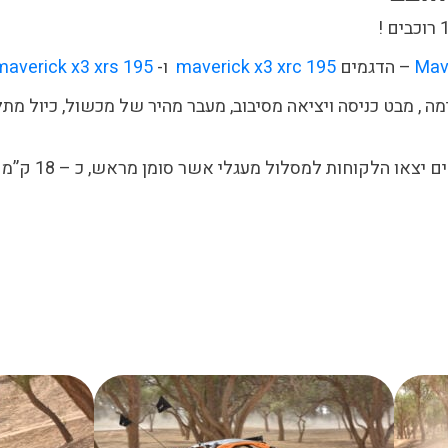
Mav
– הדגמים
maverick x3 xrc 195
ו-
maverick x3 xrs 195
 , מבט כניסה ויציאה מסיבוב, מעבר מהיר של מכשול, כיול מתל
מסלול : לאחר ההד