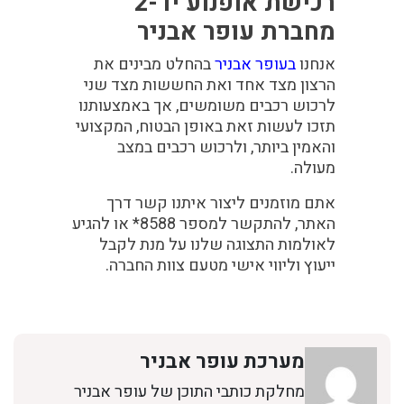
רכישת אופנוע יד-2
מחברת עופר אבניר
אנחנו
בעופר אבניר
בהחלט מבינים את
הרצון מצד אחד ואת החששות מצד שני
לרכוש רכבים משומשים, אך באמצעותנו
תזכו לעשות זאת באופן הבטוח, המקצועי
והאמין ביותר, ולרכוש רכבים במצב
מעולה.
אתם מוזמנים ליצור איתנו קשר דרך
האתר, להתקשר למספר 8588* או להגיע
לאולמות התצוגה שלנו על מנת לקבל
ייעוץ וליווי אישי מטעם צוות החברה.
מערכת עופר אבניר
מחלקת כותבי התוכן של עופר אבניר