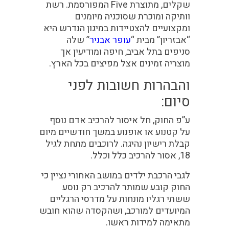
שקלים, מתוצרת Five המפורסמת. רשת
וותיקה ומוכרת שסוכניה מיומנים
ומקצועיים להצטיידות במיגון הנדרש היא
“
אבזריון
” מבית “
עופר אבניר
” שלה
סניפים בתל אביב, חיפה ומודיעין אך
מוצריה זמינים אצל מפיצים בכל הארץ.
והבהרות חשובות לפני
סיום:
ע”פ החוק, חל איסור להרכיב אדם נוסף
על קטנוע או אופנוע במשך חודשיים מיום
קבלת רישיון נהיגה. לרוכבים מתחת לגיל
18, אסור להרכיב כלל וכלל.
לגבי הרכבת ילדים במושב האחורי נציין כי
החוק קובע שמותר להרכיב רק נוסע
ששתי רגליו מונחות על מדרסי הרגליים
המיועדים למורכב, ושהקסדה שהוא חובש
מתאימה למידות ראשו.