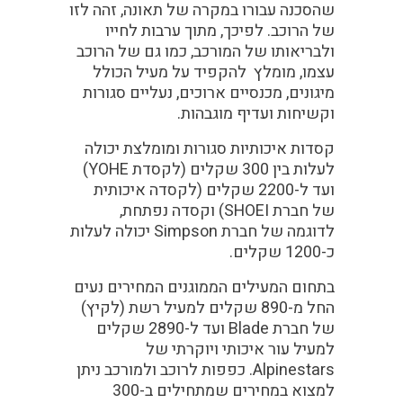
שהסכנה עבורו במקרה של תאונה, זהה לזו
של הרוכב. לפיכך, מתוך ערבות לחייו
ולבריאותו של המורכב, כמו גם של הרוכב
עצמו, מומלץ להקפיד על מעיל הכולל
מיגונים, מכנסיים ארוכים, נעליים סגורות
וקשיחות ועדיף מוגבהות.
קסדות איכותיות סגורות ומומלצת יכולה
לעלות בין 300 שקלים (לקסדת YOHE)
ועד ל-2200 שקלים (לקסדה איכותית
של חברת SHOEI) וקסדה נפתחת,
לדוגמה של חברת Simpson יכולה לעלות
כ-1200 שקלים.
בתחום המעילים הממוגנים המחירים נעים
החל מ-890 שקלים למעיל רשת (לקיץ)
של חברת Blade ועד ל-2890 שקלים
למעיל עור איכותי ויוקרתי של
Alpinestars. כפפות לרוכב ולמורכב ניתן
למצוא במחירים שמתחילים ב-300