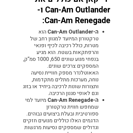
Can-Am Outlander ו-
Can-Am Renegade:
ה-Can-Am Outlander
הוא
טרקטורון המיועד למגוון רחב של
מטרות, כולל רכיבה לכיף ופנאי
והרפתקאות בשטח. הוא מגיע
בנפחי מנוע שונים 650, 1000 סמ”ק,
המספקים צרכים שונים.
האאוטלנדר מספק חוויית נסיעה
נוחה, מערכות מתלים מתקדמות,
ותצורות שונות לרכיבה ביחיד או בזוג
וגם לאופי סגנון הרכיבה.
ה-Can-Am Renegade
מיועד למי
שמחפש חווית טרקטורון
ספורטיבית ובעלת ביצועים גבוהים.
הדגמים האלו כוללים מנועים חזקים
וגדולים שמספקים נסיעות מרגשות