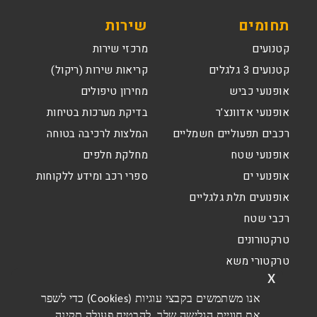
תחומים
שירות
קטנועים
מרכזי שירות
קטנועים 3 גלגלים
קריאות שירות (ריקול)
אופנועי כביש
מחירון טיפולים
אופנועי אדוונצ’ר
בדיקת מערכות בטיחות
רכבים תפעוליים חשמליים
המלצות לרכיבה בטוחה
אופנועי שטח
מחלקת חלפים
אופנועי ים
ספרי רכב ומידע ללקוחות
אופנועים תלת גלגליים
רכבי שטח
טרקטורונים
טרקטורי משא
x
אנו משתמשים בקבצי עוגיות (Cookies) כדי לשפר
את חוויית הגלישה שלך, להבטיח פעולה תקינה