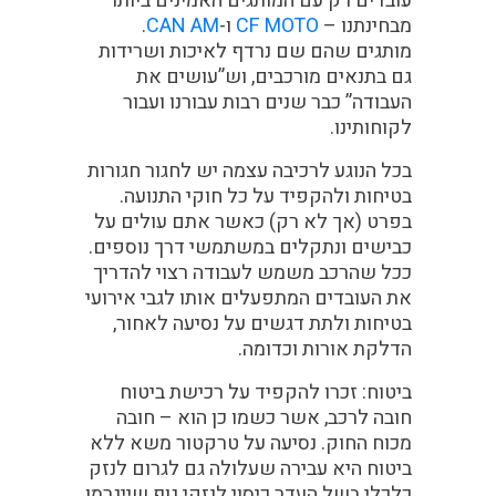
עובדים רק עם המותגים האמינים ביותר
מבחינתנו –
CF MOTO
ו-
CAN AM
.
מותגים שהם שם נרדף לאיכות ושרידות
גם בתנאים מורכבים, וש”עושים את
העבודה” כבר שנים רבות עבורנו ועבור
לקוחותינו.
בכל הנוגע לרכיבה עצמה יש לחגור חגורות
בטיחות ולהקפיד על כל חוקי התנועה.
בפרט (אך לא רק) כאשר אתם עולים על
כבישים ונתקלים במשתמשי דרך נוספים.
ככל שהרכב משמש לעבודה רצוי להדריך
את העובדים המתפעלים אותו לגבי אירועי
בטיחות ולתת דגשים על נסיעה לאחור,
הדלקת אורות וכדומה.
ביטוח:
זכרו להקפיד על רכישת ביטוח
חובה לרכב, אשר כשמו כן הוא – חובה
מכוח החוק. נסיעה על טרקטור משא ללא
ביטוח היא עבירה שעלולה גם לגרום לנזק
כלכלי בשל העדר כיסוי לנזקי גוף שייגרמו