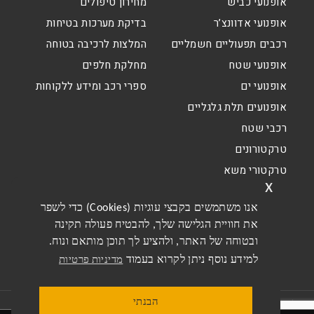
אופנועי כביש
מחירון טיפולים
אופנועי אדוונצ’ר
בדיקת מערכות בטיחות
רכבים תפעוליים חשמליים
המלצות לרכיבה בטוחה
אופנועי שטח
מחלקת חלפים
אופנועי ים
ספרי רכב ומידע ללקוחות
אופנועים תלת גלגליים
רכבי שטח
טרקטורונים
טרקטורי משא
x
אנו משתמשים בקבצי עוגיות (Cookies) כדי לשפר
את חוויית הגלישה שלך, להבטיח פעולה תקינה
ובטוחה של האתר, ולהציע לך תוכן מותאם ונוח.
למידע נוסף ניתן לקרוא בעמוד
מדיניות פרטיות
הבנתי
תקנון האתר
תקנון מבצעים דו גלגלי
מדיניות פרטיות