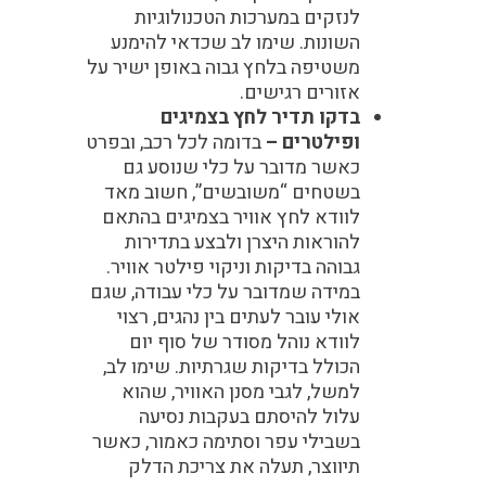
לנזקים במערכות הטכנולוגיות
השונות. שימו לב שכדאי להימנע
משטיפה בלחץ גבוה באופן ישיר על
אזורים רגישים.
בדקו תדיר לחץ בצמיגים
ופילטרים –
בדומה לכל רכב, ובפרט
כאשר מדובר על כלי שנוסע גם
בשטחים “משובשים”, חשוב מאד
לוודא לחץ אוויר בצמיגים בהתאם
להוראות היצרן ולבצע בתדירות
גבוהה בדיקות וניקוי פילטר אוויר.
במידה שמדובר על כלי עבודה, שגם
אולי עובר לעתים בין נהגים, רצוי
לוודא נוהל מסודר של סוף יום
הכולל בדיקות שגרתיות. שימו לב,
למשל, לגבי מסנן האוויר, שהוא
עלול להיסתם בעקבות נסיעה
בשבילי עפר וסתימה כאמור, כאשר
תיווצר, תעלה את צריכת הדלק