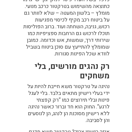
כתוצאה מהשימוש בטרקטור כרכב מנועי.
מומלץ – בלשון המעטה – שלא לוותר גם
על ביטוח רכב מקיף לכיסוי מפגיעות
רכוש, גניבה, השחתה ועוד. ברוב הפוליסות
תוכלו לרכוש גם הרחבות ספציפיות כמו
שירותי דרך, שמשות, אש וכדומה. כמובן
שמומלץ להתייעץ עם סוכן ביטוח בשביל
לוודא שכל הפינות סגורות.
רק נהגים מורשים, בלי
משחקים
נהיגה על טרקטור משא חייבת להיות על
ידי בעלי רישיון מתאים בלבד. בלי לעגל
פינות ובלי תירוצים כמו “רק קפצתי
לרגע”. החוק הוא חד וברור כאשר נהיגה
ללא רישיון מסוכנת הן לנהג, הן לנוסעים
והן לסביבה.
איזה רישיון צריך?
טרקטור משא מדגם