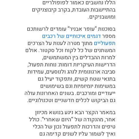
הללו נחשבים כאמור לפופולריים
בהתיישבות העובדת, בקרב קיבוצניקים
ומושבניקים.
בסוכנות “עופר אבניר” עומדים לרשותכם
מספר
דגמים איכותיים של רכבים
תפעוליים
מתוך מטרה לענות על הצרכים
המשתנים של כל לקוח וכל סקטור. אולם
למרות ההבדלים בין המשתמשים,
הדרישות העיקריות דומות: נוחות תפעול,
סביבה ארגונומית לנהג ולנוסעים, עמידות
בתנאי שטח קשים, ותפקוד יעיל גם
במשימות יומיומיות וגם בשימושים
ייעודיים ומורכבים. בשנים האחרונות עולה
גם הביקוש לכלים חדשניים וטכנולוגיים.
במאמר הקצר הבא ניגע בנושא מכיוון
אחר, מהנקודה של “היום שאחרי”. כולל
טיפים והדרכות לתפעול נכון של הכלי
ואיך לשמור עליו לשנים קדימה גם