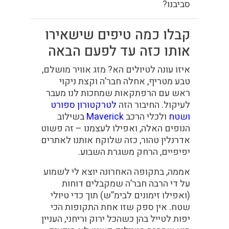
סביבנו?
קבלו כמה טיפים שישאירו
אותו כזה עד לפעם הבאה
איזו עונה לטיולים הא? מזג אוויר מושלם,
טבע מטריף, אחלה חבר’ה וקצת ניקוי
ראש עם הרפתקאות שמחכות לנו מעבר
לעיקול. החיבור הזה
לטרקטורון ספורט
ושטח
ולכלי הרכב
Maverick
בשילוב
הנופים האלה, ואפילו לעצמנו –
זה פשוט
אדרנלין טהור, כזה שלוקח אותנו לאתרים
יפיפיים, הרחק משגרת השבוע.
אממה, בתקופה האחרונה יוצא לי לשמוע
על די הרבה חבר’ה שמקבלים דוחות
(ואפילו זימונים לבימ”ש) תוך כדי טיולי
שטח. אין ספק שזו אחת התקופות הכי
יפות לטייל בהן כשהכל ירוק וריחני, העניין