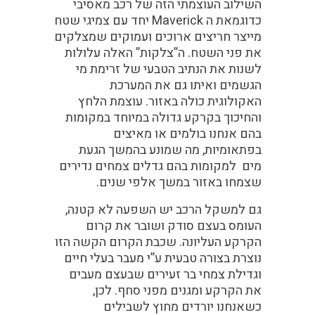
השילוב העוצמתי הזה של רכב מאסיבי
כדוגמאת ה Maverick יחד עם צמיגי שטח
מייצר חריצים ארוכים ועמוקים שמצלקים
את פני השטח. ה”צלקות” האלה עלולות
לשנות את הנתיב הטבעי של זרימת מי
הגשמים ואיתו גם את המערכת
האקולוגית כולה באזור. עוצמת הלחץ
והחיכוך בקרקע גדולה במיוחד במקומות
בהם אנחנו בולמים או מאיצים
בפתאומיות, מה שמונע בהמשך הגעת
מים למקומות בהם גדלים צמחים נדירים
שצמחו באזור במשך אלפי שנים.
גם למשקל הרכב יש השפעה לא קטנה,
העומס בעצם סודק ושובר את קרום
הקרקע העליונה. שכבת הקרום הקשה הזו
נוצרת בצורה טבעית ע”י מעבר בעלי חיים
וגדילת צמחי בר זעירים שבעצם מעבים
את הקרקע ומגנים מפני סחף. לכן,
כשאנחנו יורדים מחוץ לשבילים