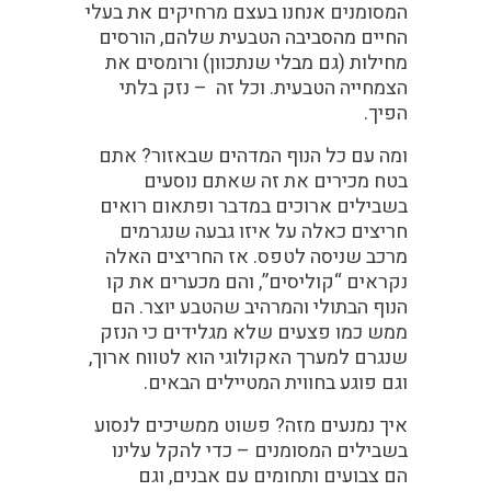
המסומנים אנחנו בעצם מרחיקים את בעלי
החיים מהסביבה הטבעית שלהם, הורסים
מחילות (גם מבלי שנתכוון) ורומסים את
הצמחייה הטבעית. וכל זה – נזק בלתי
הפיך.
ומה עם כל הנוף המדהים שבאזור? אתם
בטח מכירים את זה שאתם נוסעים
בשבילים ארוכים במדבר ופתאום רואים
חריצים כאלה על איזו גבעה שנגרמים
מרכב שניסה לטפס. אז החריצים האלה
נקראים “קוליסים”, והם מכערים את קו
הנוף הבתולי והמרהיב שהטבע יוצר. הם
ממש כמו פצעים שלא מגלידים כי הנזק
שנגרם למערך האקולוגי הוא לטווח ארוך,
וגם פוגע בחווית המטיילים הבאים.
איך נמנעים מזה? פשוט ממשיכים לנסוע
בשבילים המסומנים – כדי להקל עלינו
הם צבועים ותחומים עם אבנים, וגם