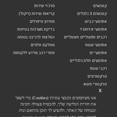
קטנועים
מרכזי שירות
קטנועים 3 גלגלים
קריאות שירות (ריקול)
אופנועי כביש
מחירון טיפולים
אופנועי אדוונצ’ר
בדיקת מערכות בטיחות
רכבים תפעוליים חשמליים
המלצות לרכיבה בטוחה
אופנועי שטח
מחלקת חלפים
אופנועי ים
ספרי רכב ומידע ללקוחות
אופנועים תלת גלגליים
רכבי שטח
טרקטורונים
טרקטורי משא
x
אנו משתמשים בקבצי עוגיות (Cookies) כדי לשפר
את חוויית הגלישה שלך, להבטיח פעולה תקינה
ובטוחה של האתר, ולהציע לך תוכן מותאם ונוח.