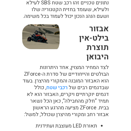
נתונים טכניים זהו רכב שטח SBS לעילא
ולעילא, שעומד בחזית הקטגוריה שלו
ושעם הנהג הנכון יכול לעמוד בכל משימה.
אבזור
בילט-אין
תוצרת
היבואן
לצד המחיר המצוין, אחד היתרונות
הבולטים והייחודיים של סדרת ה-ZForce
הוא
האבזור המובנה והמקורי מהיצרן
. בעוד
שבדגמים רבים של
רכבי שטח
, כולל
דגמים יוקרתיים ויקרים, האבזור הוא לא
תמיד “חלק מהחבילה”, כאן הכל נשאר
בבית. ZForce מציעה מהרגע הראשון
אבזור רחב ומקורי מהיצרן שכולל, למשל:
תאורת LED מעוצבת ועתידנית