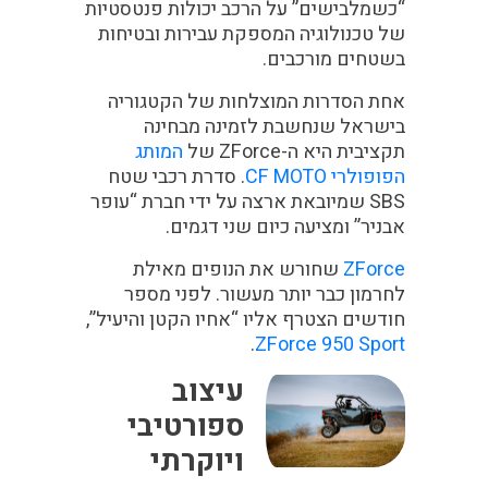
“כשמלבישים” על הרכב יכולות פנטסטיות
של טכנולוגיה המספקת עבירות ובטיחות
בשטחים מורכבים.
אחת הסדרות המוצלחות של הקטגוריה
בישראל שנחשבת לזמינה מבחינה
תקציבית היא ה-ZForce של
המותג
הפופולרי CF MOTO
. סדרת רכבי שטח
SBS שמיובאת ארצה על ידי חברת “עופר
אבניר” ומציעה כיום שני דגמים.
ZForce
שחורש את הנופים מאילת
לחרמון כבר יותר מעשור. לפני מספר
חודשים הצטרף אליו “אחיו הקטן והיעיל”,
.
ZForce 950 Sport
עיצוב
ספורטיבי
ויוקרתי