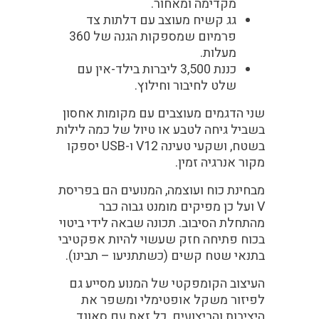
מקדימה ומאחור.
גג קשיח מעוצב עם דלתות צד
פרמיום שמספקות הגנה של 360
מעלות.
כננת 3,500 ליברות בילד-אין עם
שלט לחיבור וחילוץ.
שני הדגמים מעוצבים עם מקומות אחסון
בשביל גיחה לטבע או טיול של כמה לילות
בשטח, ושקעי טעינה V12 ו-USB יספקו
מקור אנרגיה זמין.
מבחינת כוח ועוצמה, המנועים הם בפריסת
V ועל כן מפיקים מומנט גבוה כבר
מהתחלת הסיבוב. תכונה שבאה לידי ביטוי
בכוח פתיחה חזק שעשוי להיות אפקטיבי
בתנאי שטח קשים (כשתתניעו – תבינו).
העיצוב הקומפקטי של המנוע מסייע גם
לפיזור משקל אופטימלי ומשפר את
היציבות והביצועים. כל זאת עם סאונד