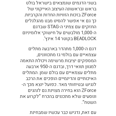
בשני הדגמים שנמצאים בישראל בולט
בראש ובראשונה העיצוב האייקוני של
ZForce בזכות הזוויות החדות והקרביות.
כך גם אי אפשר להסיט מבט מהגלגלים
החזקים עם צמיגי ה-STAG שבדגם
ה-1,000 מולבשים על חישוקי אלומיניום
BEADLOCK בקוטר 14 אינץ’.
דגם ה-1,000 מתהדר בארבעה מתלים
עצמאיים עם בולמי גז מתכווננים,
המספקים יציבות מרשימה ויכולת התאמה
למגוון תוואי דרך, ובדגם ה-950 ארבעה
מתלים עצמאיים עם בולם שמן. המתלים
האיכותיים והדינמיים הופכים את הרכב
לנגיש ובטיחותי מאד. כפועל יוצא מכך ה-
ZForce הוא בחירה מצוינת גם לנהגים
ונוסעים שלא מתכננים בהכרח “לקרוע את
השטח”.
עם זאת, נדגיש כבר עכשיו שמבחינת