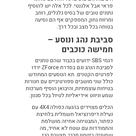
פראי אבל אלגנטי. לכל אלה יש להוסיף
נתונים טובים של בסיס גלגלים, רוחב
ומרווח גחון, המספקים אף הם נסיעה
בטוחה בכל מצב ובכל דרך.
סביבת נהג ונוסע –
חמישה כוכבים
דגמי SBS ידועים בכבוד שהם נותנים
לסביבת הנהג וגם בסדרת ZForce ירדו
לפרטים הקטנים. תא הנוסעים המחודש
כולל שני מושבים ספורטיביים עם חגורות
בטיחות עוצמתיות, והיבואן הוסיף מערכות
שמע וניווט אידיאליות לטיול בכל סגנון.
הכלים מצוידים בהנעה כפולה 4X4 עם
נעילת דיפרנציאל חשמלית בלחיצת
כפתור, המבטיחה אחיזה מושלמת
והתמודדות עם שטח לא אחיד, מה
שמעניק ביטחון מרבי. מצערת הגז