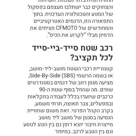
החוויה תהיה בלתי נשכחת. השיחות
והצחוקים כבר ישתלבו מעצמם בפסקול
של המנוע והטכנולוגיה העדכנית. בתוך
התפאורה הזו, הדגמים האטרקטיביים
והמחודשים של CFMOTO מציתים את
הדמיון מבלי “לקרוע את הכיס”.
רכב שטח סייד-ביי-סייד
לכל תקציב?
קטגוריית רכבי השטח מושב-ליד-מושב,
או בשמה הרשמי Side-By-Side (SBS),
מציעה מגוון רחב של דגמים בסטנדרטים
שונים. מה שהחל בסוף שנות ה-90
כרכבים שיועדו בכלל לעבודה בחקלאות
ובמפעלים, צבר תאוצה, תרתי משמע,
בקרב הקהל הפרטי. זאת משום שחוויית
הנסיעה בסגנון של מושב ליד מושב
מייצרת חיבור יוצא דופן גם בין הנהג לנוסע
וגם בין הטבע לרכב. במיוחד