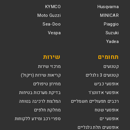
KYMCO
Husqvarna
Moto Guzzi
MINICAR
Sea-Doo
Piaggio
Vespa
Suzuki
Yadea
תחומים
שירות
קטנועים
מרכזי שירות
קטנועים 3 גלגלים
קריאות שירות (ריקול)
אופנועי כביש
מחירון טיפולים
אופנועי אדוונצ’ר
בדיקת מערכות בטיחות
רכבים תפעוליים חשמליים
המלצות לרכיבה בטוחה
אופנועי שטח
מחלקת חלפים
אופנועי ים
ספרי רכב ומידע ללקוחות
אופנועים תלת גלגליים