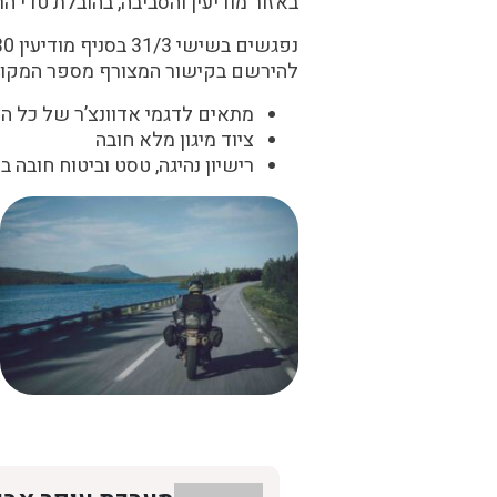
באזור מודיעין והסביבה, בהובלת טדי הר
להירשם בקישור המצורף מספר המקומו
מתאים לדגמי אדוונצ’ר של כל המותגים ודגמי ה
ציוד מיגון מלא חובה
רישיון נהיגה, טסט וביטוח חובה ב