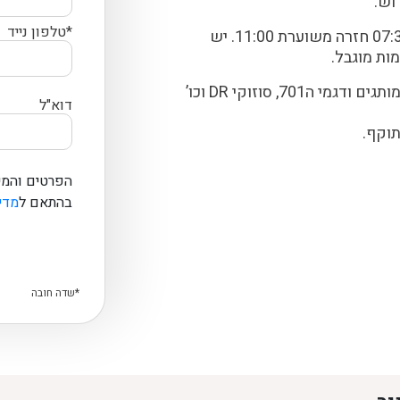
וש.
*טלפון נייד
נפגשים בשישי 31/3 בסניף מודיעין 07:30 חזרה משוערת 11:00. יש
ת מוגבל.
701, סוזוקי DR וכו’
דוא"ל
תוקף.
הפרטים והמי
בהתאם ל
מדינ