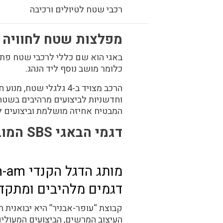
רכבי שטח לטיולים ורכיבה
מפלצות שטח לחוויה 
כלומר מושב נוסף ליד הנהג.
הרכב מצויד ב-4 גלגלי
וחדשניות לביצועים מרהיבים בשטח
המבטיח אחיזה מושלמת וביצועים 
דגמי הבאגי SBS המובילים מתוצרת CAN-AM (קאן-אם)
מותג הדגל הקנדי can-am של קונצרן
דגמים מלהיבים ומתקד
קבוצת “עופר-אבניר” היא יבואנית 
העיצוב המרשים, הביצועים המעולים 