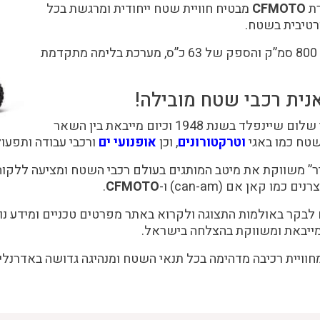
ת
CFMOTO
מבטיח חוויית שטח ייחודית ומרגשת בכל
ורטיבית בשטח.
דגם זה מצויד במנוע TWIN V בנפח 800 סמ”ק והספק של 63 כ”ס, מערכת בלימה מתקדמת
אנית רכבי שטח מובילה!
קבוצת “עופר-אבניר” הוקמה על ידי שלום שיינפלד בשנת 1948 וכיום מייבאת בין השאר
שטח כמו באגי
וטרקטורונים
,
וכן
אופנועי ים
ורכבי עבודה ותפעול
ר” משווקת את מיטב המותגים בעולם רכבי השטח ומציעה ללקוח
מו קאן אם (can-am) ו-
CFMOTO
.
לבקר באולמות התצוגה ולקרוא באתר מפרטים טכניים ומידע נוס
ייבאת ומשווקת בהצלחה בישראל.
 מחוויית רכיבה מדהימה בכל תנאי השטח ומנהיגה גדושה באדרנל