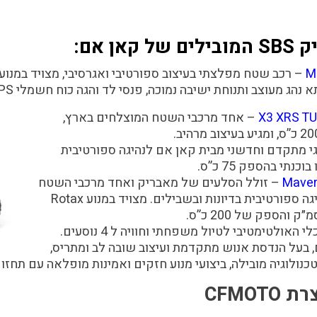
ן אם:
M
–
רכב שטח מפלצתי בעיצוב ספורטיבי ואגרסיבי, מצויד במנוע
 נהג מעוצב ותנוחת ישיבה נמוכה, פנסי לד והגה כוח חשמלי DPS.
X3 XRS T
–
אחד מרכבי השטח המוצלחים בארץ,
י מתקדם וחדשני מבית קאן אם לנהיגה ספורטיבית
תי בהספק 75 כ”ס.
Maver
–
זולל הסלעים של מאבריק ואחד מרכבי השטח
המהירים, מתאים במיוחד לנהיגה ספורטיבית בדיונות ובשבילים. מצויד במנוע Rotax
 האולטימטיבי לטיול משפחתי וחוויה ל 4 נוסעים.
 בעל הנדסת אנוש מתקדמת ועיצוב שובה לב ומתריס,
כנולוגיה מובילה, ביצועי מנוע חזקים ואמינות מופלאה עם תחזו
CFMO