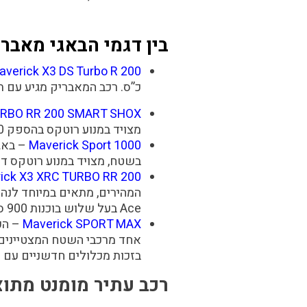
בין דגמי הבאגי מאבריק SBS המובילים של קא
averick X3 DS Turbo R 200
כ”ס. רכב
המאבריק
מגיע עם תא
URBO RR 200 SMART SHOX
מצויד במנוע רוטקס בהספק 200 כ”ס, ומגיע בעיצוב מרהיב.
Maverick Sport 1000
–
באג
בשטח, מצויד במנוע רוטקס דו בוכנ
ick X3 XRC TURBO RR 200
Ace בעל שלוש בוכנות 900 סמ״ק והספק של 200 כ”ס.
Maverick SPORT MAX
– הכלי
אחד מרכבי השטח המצטיינים,
בזכות מכלולים חדשניים עם ט
רכב עתיר מומנט מתוצרת TO