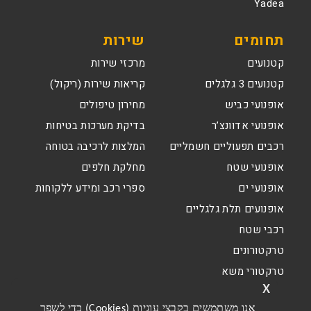
Yadea
תחומים
שירות
קטנועים
מרכזי שירות
קטנועים 3 גלגלים
קריאות שירות (ריקול)
אופנועי כביש
מחירון טיפולים
אופנועי אדוונצ’ר
בדיקת מערכות בטיחות
רכבים תפעוליים חשמליים
המלצות לרכיבה בטוחה
אופנועי שטח
מחלקת חלפים
אופנועי ים
ספרי רכב ומידע ללקוחות
אופנועים תלת גלגליים
רכבי שטח
טרקטורונים
טרקטורי משא
x
אנו משתמשים בקבצי עוגיות (Cookies) כדי לשפר