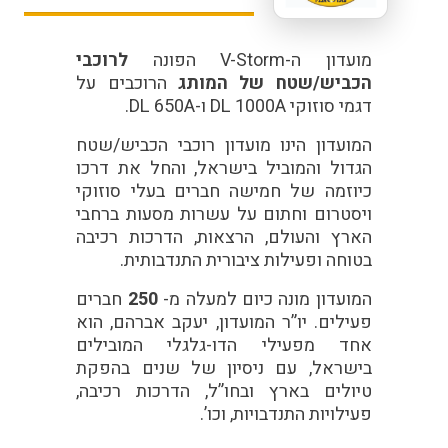
מועדון ה-V-Storm הפונה
לרוכבי
הכביש/שטח של המותג
הרוכבים על
דגמי סוזוקי DL 1000A ו-DL 650A.
המועדון הינו מועדון רוכבי הכביש/שטח
הגדול והמוביל בישראל, והחל את דרכו
כיוזמה של חמישה חברים בעלי סוזוקי
ויסטרום וחתום על עשרות מסעות ברחבי
הארץ והעולם, הרצאות, הדרכות רכיבה
בטוחה ופעילות ציבורית התנדבותית.
המועדון מונה כיום למעלה מ-
250
חברים
פעילים. יו”ר המועדון, יעקב אברהם, הוא
אחד מפעילי הדו-גלגלי המובילים
בישראל, עם ניסיון של שנים בהפקת
טיולים בארץ ובחו”ל, הדרכות רכיבה,
פעילויות התנדבויות, וכו’.