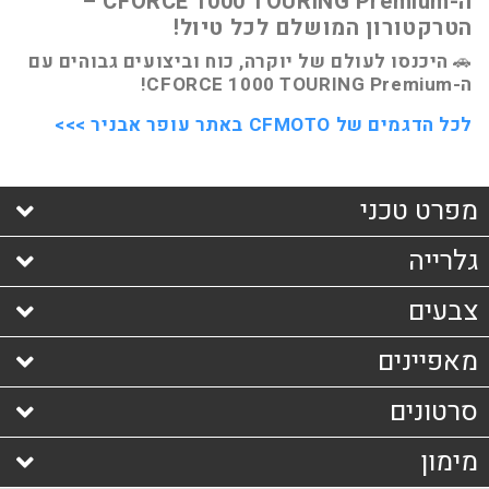
ה-CFORCE 1000 TOURING Premium –
הטרקטורון המושלם לכל טיול!
🚗
היכנסו לעולם של יוקרה, כוח וביצועים גבוהים עם
ה-CFORCE 1000 TOURING Premium!
לכל הדגמים של CFMOTO באתר עופר אבניר >>>
מפרט טכני
גלרייה
מנוע
צבעים
סוג
: V-Twin, liquid cooled, 4-stroke,
מאפיינים
SOHC, 8-valve
סרטונים
הזנת דלק
: EFI תוצרת Bosch
מימון
נפח
: 963 סמ"ק