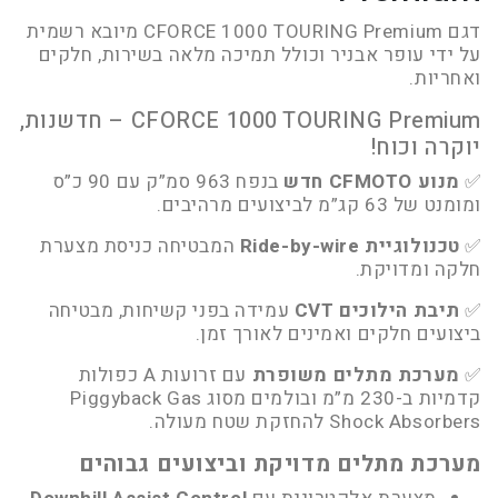
דגם CFORCE 1000 TOURING Premium מיובא רשמית
על ידי עופר אבניר וכולל תמיכה מלאה בשירות, חלקים
ואחריות.
CFORCE 1000 TOURING Premium
–
חדשנות,
יוקרה וכוח!
✅
מנוע CFMOTO חדש
בנפח 963 סמ”ק עם 90 כ”ס
ומומנט של 63 קג”מ לביצועים מרהיבים.
✅
טכנולוגיית Ride-by-wire
המבטיחה כניסת מצערת
חלקה ומדויקת.
✅
תיבת הילוכים CVT
עמידה בפני קשיחות, מבטיחה
ביצועים חלקים ואמינים לאורך זמן.
✅
מערכת מתלים משופרת
עם זרועות A כפולות
קדמיות ב-230 מ”מ ובולמים מסוג Piggyback Gas
Shock Absorbers להחזקת שטח מעולה.
מערכת מתלים מדויקת וביצועים גבוהים