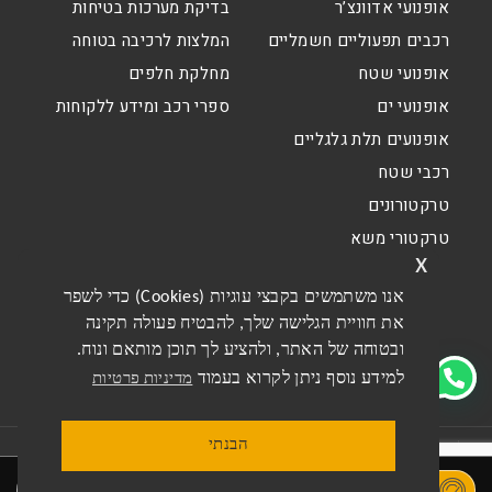
אופנועי אדוונצ’ר
בדיקת מערכות בטיחות
רכבים תפעוליים חשמליים
המלצות לרכיבה בטוחה
אופנועי שטח
מחלקת חלפים
אופנועי ים
ספרי רכב ומידע ללקוחות
אופנועים תלת גלגליים
רכבי שטח
טרקטורונים
טרקטורי משא
x
אנו משתמשים בקבצי עוגיות (Cookies) כדי לשפר
את חוויית הגלישה שלך, להבטיח פעולה תקינה
ובטוחה של האתר, ולהציע לך תוכן מותאם ונוח.
למידע נוסף ניתן לקרוא בעמוד
מדיניות פרטיות
הבנתי
תקנון האתר
תקנון מבצעים דו גלגלי
מדיניות פרטיות
הסדרי נגישות
נסיעת מבחן
חייג
בקרו