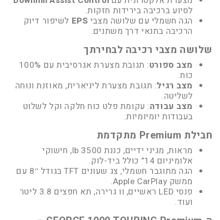
מצערת אלקטרונית עם
Downhill Assist Control
לסיוע ברכיבה בירידות חזקות.
הגה חשמלי עם שלושה מצבי
EPS
לשיפור דיוק
הרכיבה בתנאי דרך משתנים.
שלושה מצבי רכיבה לבחירתך
מצב ספורט
: תגובת מצערת אגרסיבית עם 100%
כוח.
מצב רגיל
: תגובת מצערת ליניארית, מאוזנת ונוחה
לשליטה.
מצב עבודה
: עקומת פלט כוח חלקה וקל לשלוט
בעבודות יומיומיות.
חבילת Premium מתקדמת
מראות, מגיני ידיים, כננת 3500 lb, חישוקי
אלומיניום 14” כולל ביד-לוק.
הגה מתוגבר חשמלי, צג שעונים TFT בגודל 8″ עם
ממשק Apple CarPlay.
פנסי LED ראשיים, וו גרירה, תא חפצים 3.8 ליטר
ועוד.