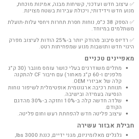
✅
עיצוב חדש ועדכני, קשיחות מבנה, אמינות מוכחת,
מנוע חדש וידידותי, ויכולת עבירות בשטח מצוינת.
✅
הספק 38 כ”ס, נוחות חסרת תחרות ויחסי עלות-תועלת
משתלמים במיוחד.
✅
רדיוס סיבוב מהודק יותר ב-25% הודות לעיצוב מפרק
היגוי חדש ותושבות מנוע שמפחיתות רטט.
מאפיינים טכניים
מתלים משודרגים בעלי כושר עומס מוגבר (30 ק”ג
מלפנים ו-60 ק”ג מאחור) עם חיבור CF להתקנה
קלה של אביזרי OEM.
תנוחת רכיבה ארגונומית אופטימלית לשיפור נוחות
הנסיעה בעמידה ובישיבה.
שלדה חדשה קלה ב-10% וחזקה ב-30% מהדגם
הקודם.
עיצוב פליטה חדש להפחתת רעש וחום פליטה.
חבילת אבזור עשירה
גלגלים מאלומיניום, מגני ידיים, כננת 3000 lbs,