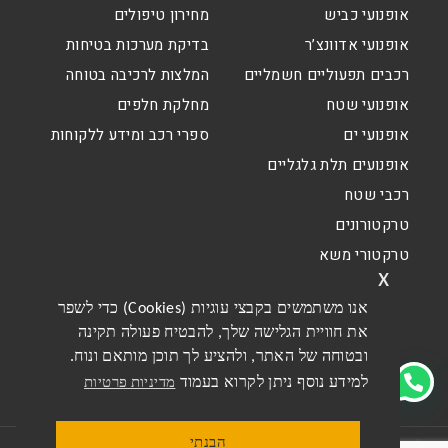
אופנועי כביש
מחירון טיפולים
אופנועי אדוונצ’ר
בדיקת מערכות בטיחות
רכבים תפעוליים חשמליים
המלצות לרכיבה בטוחה
אופנועי שטח
מחלקת חלפים
אופנועי ים
ספרי רכב ומידע ללקוחות
אופנועים תלת גלגליים
רכבי שטח
טרקטורונים
טרקטורי משא
x
אנו משתמשים בקבצי עוגיות (Cookies) כדי לשפר
את חוויית הגלישה שלך, להבטיח פעולה תקינה
ובטוחה של האתר, ולהציע לך תוכן מותאם ונוח.
למידע נוסף ניתן לקרוא בעמוד
מדיניות פרטיות
הבנתי