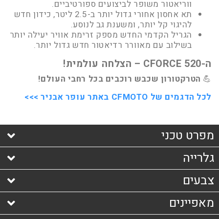
ווריאטור משופר לביצועים ספורטיביים.
תא אחסון אחורי גדול יותר ב-2.5 ליטר, כידון חדש
להיגוי קל יותר, ומשענת גב לנוסע.
הגריל הקדמי החדש מספק זרימת אוויר יעילה יותר
בשילוב עם מאוורר רדיאטור חדש גדול יותר.
ה-CFORCE 520 – הצלחה עולמית!
💪
הטרקטורון שכבש רוכבים בכל רחבי העולם!
לכל הדגמים של CFMOTO באתר עופר אבניר >>>
מפרט טכני
גלרייה
מנוע
צבעים
סוג
: צילינדר 1, 4 פעימות, מוזרק דלק,
מאפיינים
495 ס"מ, קירור מים