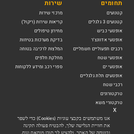
תחומים
שירות
קטנועים
מרכזי שירות
קטנועים 3 גלגלים
קריאות שירות (ריקול)
אופנועי כביש
מחירון טיפולים
אופנועי אדוונצ’ר
בדיקת מערכות בטיחות
רכבים תפעוליים חשמליים
המלצות לרכיבה בטוחה
אופנועי שטח
מחלקת חלפים
אופנועי ים
ספרי רכב ומידע ללקוחות
אופנועים תלת גלגליים
רכבי שטח
טרקטורונים
טרקטורי משא
x
אנו משתמשים בקבצי עוגיות (Cookies) כדי לשפר
את חוויית הגלישה שלך, להבטיח פעולה תקינה
ובטוחה של האתר, ולהציע לך תוכן מותאם ונוח.