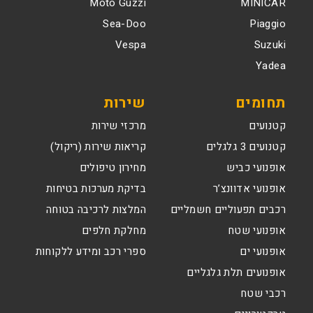
Moto Guzzi
MINICAR
Sea-Doo
Piaggio
Vespa
Suzuki
Yadea
תחומים
שירות
קטנועים
מרכזי שירות
קטנועים 3 גלגלים
קריאות שירות (ריקול)
אופנועי כביש
מחירון טיפולים
אופנועי אדוונצ’ר
בדיקת מערכות בטיחות
רכבים תפעוליים חשמליים
המלצות לרכיבה בטוחה
אופנועי שטח
מחלקת חלפים
אופנועי ים
ספרי רכב ומידע ללקוחות
אופנועים תלת גלגליים
רכבי שטח