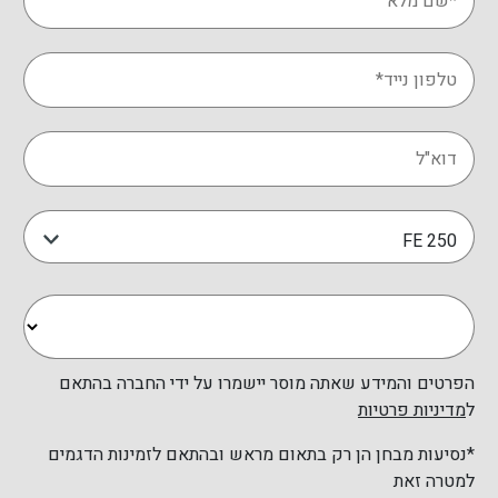
מערכת הצתה
: אלקטרונית
מצמד
: רב דיסקי רטוב
הילוכים
: 6 מהירויות
מערכת קירור
: נוזל
יחס דחיסה
: 14.4:1
כוח סוס
: 14.4
FE 250
הערה
: המידע הקובע הינו במסמכי
התקינה
הפרטים והמידע שאתה מוסר יישמרו על ידי החברה בהתאם
ל
מדיניות פרטיות
*נסיעות מבחן הן רק בתאום מראש ובהתאם לזמינות הדגמים
למטרה זאת