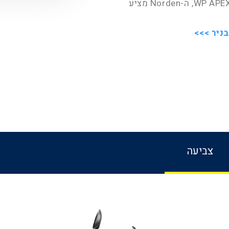
בטיחות אקטיביות עם מצבי כביש ושטח, ומתלי WP APEX, ה-Norden מציע
צביעה