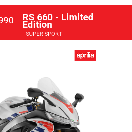
RS 660 - Limited
990 ₪
Edition
SUPER SPORT