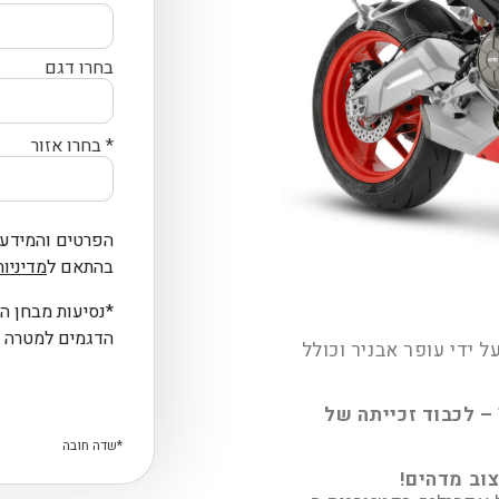
בחרו דגם
* בחרו אזור
הפרטים והמידע 
בהתאם ל
מדיניות
*נסיעות מבחן ה
הדגמים למטרה 
RS  מיובא רשמית על ידי עופר אבניר וכולל
Aprilia RS 660 – גרסת אליפות TWINS CUP – לכבוד זכייתה של
וב מדהים!