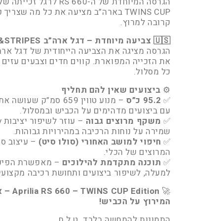
הגרסה המיוחדת של ה-RS 660
TWINS CUP בארה”ב מציעה את כל מה שצרי
קרובה למרוץ.
🇺🇸
צביעה מיוחדת – דגל ארה”ב STARS&STRIPES
הגרסה מציגה את הצביעה הייחודית של דגל ארה”
את הזכייה המפוארת. קווים חדים וצבעים עזים 
כל מסלול.
⚙️
ביצועים שאין להם תחליף
✅
95.2
כ”ס
– מנוע טווין 659 סמ”ק
עם ביצועים מדהימים על הכביש ובמסלול.
✅
משקף מרוצים גבוה
שמירה על נוחות הרכיבה במהירויות גבוהות.
✅
חיפוי למושב האחורי (סולו סיט)
– עיצוב ספ
המרוצים של הכלי.
✅
תוכנה מתקדמת להילוכים
– מאפשרת הפיכת
למעלה, לשיפור ביצועים ותחושת רכיבה מקצועי
🚀
Edition
המירוץ על הכביש!
התמונות להמחשה בלבד. ט.ל.ח.