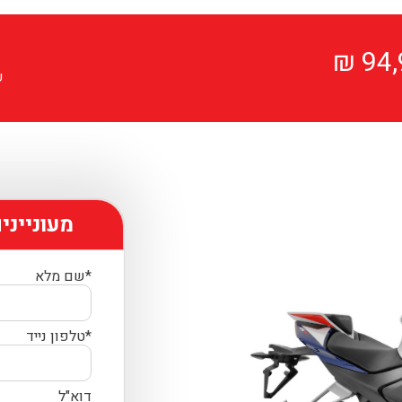
94,
ע
מעונייני
*שם מלא
*טלפון נייד
דוא"ל