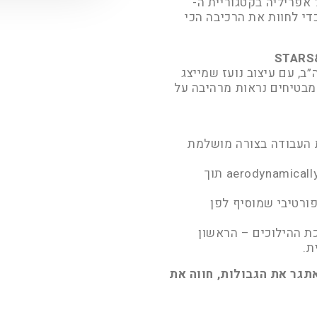
 לרגל זכייתה של אפריליה בקטגוריית ה-
ך כדי לחוות את הרכיבה הכי
ב, עם עיצוב נועז שמייצג
מבטיחים נראות מרהיבה על
 שעושה את העבודה בצורה מושלמת
– עוזר לשיפור יציבות aerodynamically תוך
ורטיבי שמוסיף לפן
 ההילוכים – הראשון
ת.
Aprilia RS 660 – TWINS CUP  – אתגר את הגבולות, חווה את