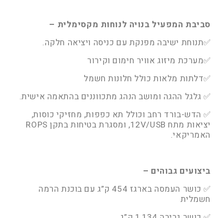
סביבת המפעיל בנויה לנוחות מקסימלית –
✅תנוחת ישיבה מפנקת עם כניסה ויציאה חלקה.
✅מערכת מיזוג אוויר חימום וקירור
✅דלתות מלאות כולל חלונות חשמל
✅ גלגל ההגה ומושב הנהג מתכווננים בהתאמה אישית.
✅ הדש-בורד רחב וכולל תא כפפות, מחזיקי כוסות,
יציאות מתח 12V/USB, ומסגרת בטיחות בתקן ROPS
האמריקאי.
ביצועים גבוהים –
✅ כושר העמסה בארגז 454 ק”ג עם בוכנת הרמה
חשמלית
✅ כושר גרירה 1,134 ק”ג