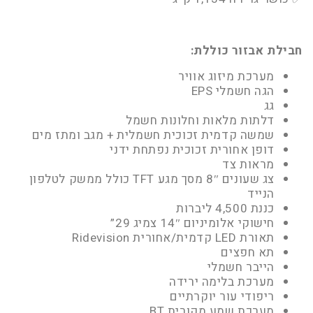
חבילת אבזור כוללת:
מערכת מיזוג אוויר
הגה חשמלי EPS
גג
דלתות מלאות וחלונות חשמל
שמשה קדמית זכוכית חשמלית + מגב ומתז מים
דופן אחורית זכוכית נפתחת ידני
מראות צד
צג שעונים 8″ מסך מגע TFT כולל ממשק לטלפון
הנייד
כננת 4,500 ליברות
חישוקי אלומיניום 14″ צמיג 29”
תאורת LED קדמית/אחורית Ridevision
תא חפצים
הייבר חשמלי
מערכת בלימה ירידה
ריפודי עור יוקרתיים
מערכת שמע מקורית BT