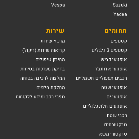
Vespa
Suzuki
Yadea
תחומים
שירות
קטנועים
מרכזי שירות
קטנועים 3 גלגלים
קריאות שירות (ריקול)
אופנועי כביש
מחירון טיפולים
אופנועי אדוונצ’ר
בדיקת מערכות בטיחות
רכבים תפעוליים חשמליים
המלצות לרכיבה בטוחה
אופנועי שטח
מחלקת חלפים
אופנועי ים
ספרי רכב ומידע ללקוחות
אופנועים תלת גלגליים
רכבי שטח
טרקטורונים
טרקטורי משא