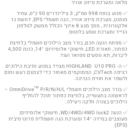
מלאה ומערכת מיזוג אוויר.
✅ מנוע בנפח 998 סמ”ק, 3 צילינדרים 90 כ”ס, עתיר
מומנט, מערכת מיזוג אוויר, הגה חשמלי EPS, דוושת גז
אלקטרונית , מסך מגע 8 אינץ’ הכולל ממשק לטלפון
הנייד ומערכת שמע בלוטוס.
✅ מפתח הנעה חכם, בורר מצב הילוכים חשמלי בלחיצת
כפתור, תאורת LED, חישוקי אלומיניום 14″, כננת 4,500
ליברות, תא נוסעים מפואר ועוד.
✅ ה- HIGHLAND U10 PRO מצויד במנוע ותיבת הילוכים
רציפה CVTech, הממוקמים מאחור כדי לצמצם רעש וחום
ולשפר את חווית הנהיגה.
✅ בורר מצב הילוכים חשמלי OmniDrive™ P/R/N/H/L –
לראשונה בתעשייה, בלחיצת כפתור תוכל להחליף
הילוכים בצורה חלקה ויעילה.
✅ הנעה WD/4WD/4WD lock2, חישוקי אלומיניום
מעוצבים במידה 14″ ומערכת הגה חשמלית פרוגרסיבית
(EPS).