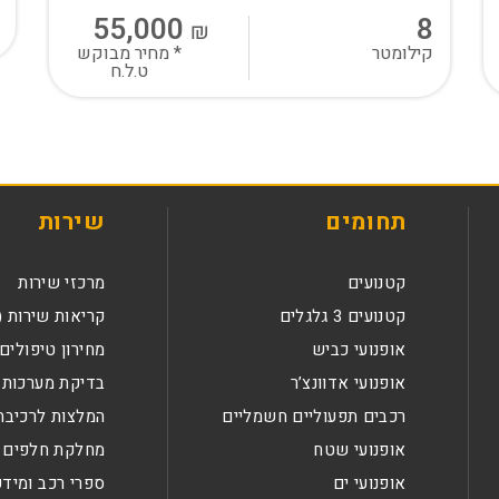
55,000
8
₪
קילומטר
* מחיר מבוקש
ט.ל.ח
תחומים
שירות
קטנועים
מרכזי שירות
קטנועים 3 גלגלים
קריאות שירות (
אופנועי כביש
מחירון טיפולים
אופנועי אדוונצ’ר
בדיקת מערכות 
רכבים תפעוליים חשמליים
המלצות לרכיבה
אופנועי שטח
מחלקת חלפים
אופנועי ים
ספרי רכב ומידע