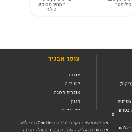
קילומטר
* מחיר מבוקש
ט.ל.ח
עופר אבניר
אודות
ריקול)
לוח יד 2
אולמות תצוגה
בטיחות
מגזין
 בטוחה
סוגי רישיון
x
קריירה
אנו משתמשים בקבצי עוגיות (Cookies) כדי לשפר
 ללקוחות
צור קשר
את חוויית הגלישה שלך, להבטיח פעולה תקינה