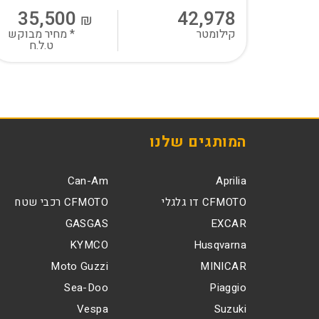
35,500
42,978
₪
קילומטר
* מחיר מבוקש
ט.ל.ח
המותגים שלנו
Can-Am
Aprilia
CFMOTO דו גלגלי
CFMOTO רכבי שטח
GASGAS
EXCAR
KYMCO
Husqvarna
Moto Guzzi
MINICAR
Sea-Doo
Piaggio
Vespa
Suzuki