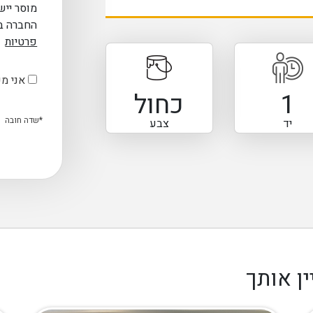
מוסר ייש
החברה ב
פרטיות
אני מע
1
כחול
יד
צבע
ן אותך