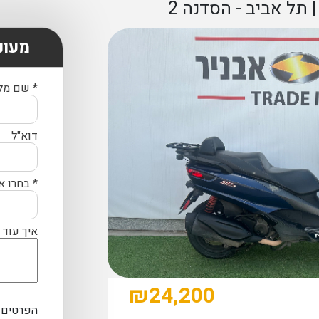
תל אביב - הסדנה 2
מעונ
* שם מל
דוא"ל
* בחרו א
איך עוד 
₪
24,200
הפרטים 