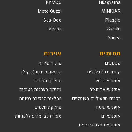
KYMCO
Husqvarna
Moto Guzzi
MINICAR
Sea-Doo
Piaggio
Vespa
Suzuki
Yadea
תחומים
שירות
קטנועים
מרכזי שירות
קטנועים 3 גלגלים
קריאות שירות (ריקול)
אופנועי כביש
מחירון טיפולים
אופנועי אדוונצ’ר
בדיקת מערכות בטיחות
רכבים תפעוליים חשמליים
המלצות לרכיבה בטוחה
אופנועי שטח
מחלקת חלפים
אופנועי ים
ספרי רכב ומידע ללקוחות
אופנועים תלת גלגליים