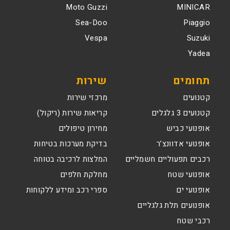
Moto Guzzi
MINICAR
Sea-Doo
Piaggio
Vespa
Suzuki
Yadea
תחומים
שירות
קטנועים
מרכזי שירות
קטנועים 3 גלגלים
קריאות שירות (ריקול)
אופנועי כביש
מחירון טיפולים
אופנועי אדוונצ’ר
בדיקת מערכות בטיחות
רכבים תפעוליים חשמליים
המלצות לרכיבה בטוחה
אופנועי שטח
מחלקת חלפים
אופנועי ים
ספרי רכב ומידע ללקוחות
אופנועים תלת גלגליים
רכבי שטח