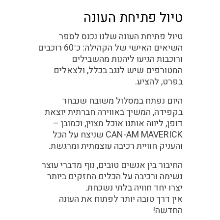
טיול פתיחת העונה
טיול פתיחת העונה שלנו נכנס לספר
השיאים האישי של הקהילה: כ־60 רוכבים
ורוכבות הגיעו ליהנות מהשבילים
המטורפים שיש לנגב בכלל, ולצאלים
בפרט, להציע.
היום נפתח במסלול משובח שנבחר
בקפידה, המשיך באווירה חברתית יוצאת
דופן, ליווה אותנו אוכל מצוין, וכמובן –
CAN-AM MAVERICK
שניצח על הכל
והעניק חוויית רכיבה עוצמתית ומרגשת.
החיבור בין אנשים טובים, נוף מדברי עוצר
נשימה ורכיבה על הכלים החזקים ביותר
יצרו יחד חוויה בלתי נשכחת.
אין דרך טובה יותר לפתוח את העונה
החדשה!